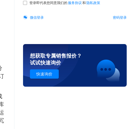
，
想获取专属销售报价
？
试试快速询价
分
快速询价
订
成
库
运
冗