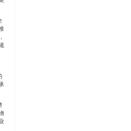
美
全
准
，
规
的
承
整
物
业