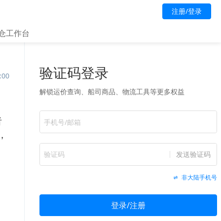
注册/登录
仓工作台
:00
者
，