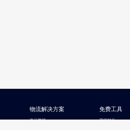
物流解决方案
免费工具
海运整箱
用箱时长
海运拼箱
箱货查询