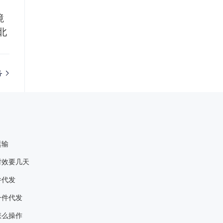
境
北
务
运输
时效要几天
件代发
一件代发
怎么操作