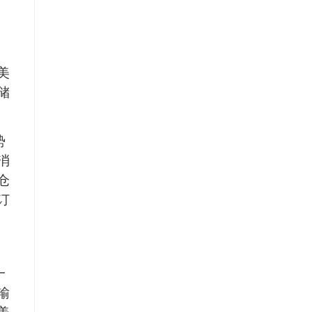
美
储
势
消
仓
订
一
输