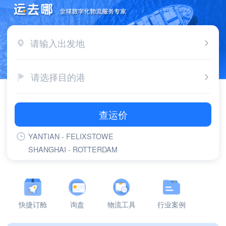
请输入出发地
请选择目的港
查运价
YANTIAN - FELIXSTOWE
SHANGHAI - ROTTERDAM
SHANGHAI - FELIXSTOWE
YANTIAN - ROTTERDAM
YANTIAN - LONG BEACH,CA
YANTIAN - LOS ANGELES,CA
快捷订舱
询盘
物流工具
行业案例
SHANGHAI - GDANSK
NINGBO - ROTTERDAM