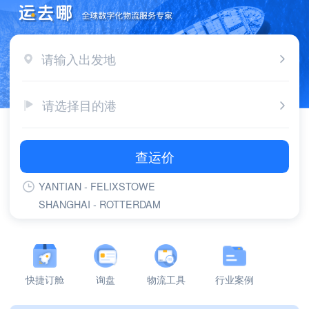
请输入出发地
请选择目的港
查运价
YANTIAN - FELIXSTOWE
SHANGHAI - ROTTERDAM
SHANGHAI - FELIXSTOWE
YANTIAN - ROTTERDAM
YANTIAN - LONG BEACH,CA
YANTIAN - LOS ANGELES,CA
快捷订舱
询盘
物流工具
行业案例
SHANGHAI - GDANSK
NINGBO - ROTTERDAM