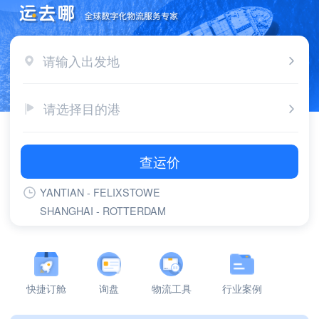
请输入出发地
请选择目的港
查运价
YANTIAN - FELIXSTOWE
SHANGHAI - ROTTERDAM
SHANGHAI - FELIXSTOWE
YANTIAN - ROTTERDAM
YANTIAN - LONG BEACH,CA
YANTIAN - LOS ANGELES,CA
快捷订舱
询盘
物流工具
行业案例
SHANGHAI - GDANSK
NINGBO - ROTTERDAM