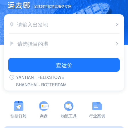
请输入出发地
请选择目的港
查运价
YANTIAN - FELIXSTOWE
SHANGHAI - ROTTERDAM
SHANGHAI - FELIXSTOWE
YANTIAN - ROTTERDAM
YANTIAN - LONG BEACH,CA
YANTIAN - LOS ANGELES,CA
快捷订舱
询盘
物流工具
行业案例
SHANGHAI - GDANSK
NINGBO - ROTTERDAM