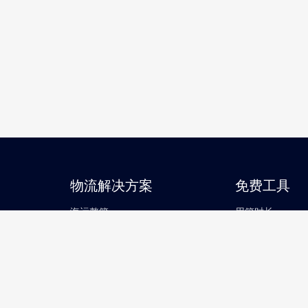
物流解决方案
免费工具
海运整箱
用箱时长
海运拼箱
箱货查询
空运
船期查询
跨境电商头程
港区查询
跨境电商小包
船计划