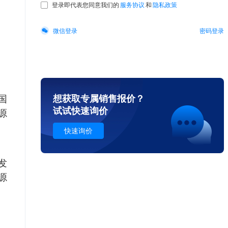
想获取专属销售报价
？
国
试试快速询价
源
快速询价
发
源
，
、