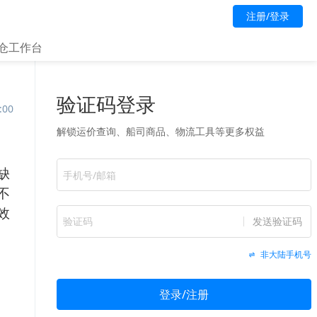
注册/登录
仓工作台
:00
缺
不
效