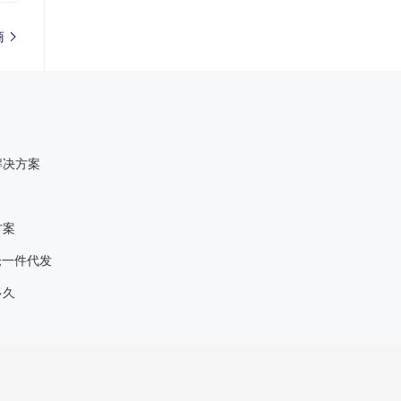
商
解决方案
方案
仓一件代发
多久