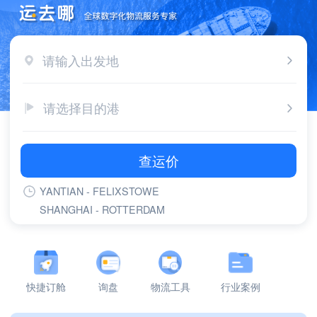
请输入出发地
请选择目的港
查运价
YANTIAN - FELIXSTOWE
SHANGHAI - ROTTERDAM
SHANGHAI - FELIXSTOWE
YANTIAN - ROTTERDAM
YANTIAN - LONG BEACH,CA
YANTIAN - LOS ANGELES,CA
快捷订舱
询盘
物流工具
行业案例
SHANGHAI - GDANSK
NINGBO - ROTTERDAM