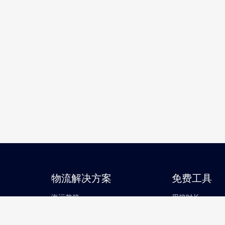
物流解决方案
免费工具
海运整箱
用箱时长
海运拼箱
箱货查询