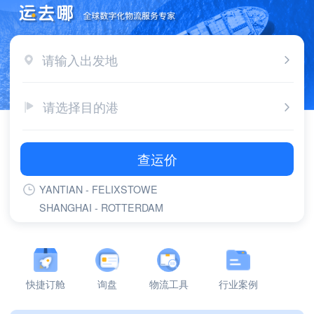
请输入出发地
请选择目的港
查运价
YANTIAN - FELIXSTOWE
SHANGHAI - ROTTERDAM
SHANGHAI - FELIXSTOWE
YANTIAN - ROTTERDAM
YANTIAN - LONG BEACH,CA
YANTIAN - LOS ANGELES,CA
快捷订舱
询盘
物流工具
行业案例
SHANGHAI - GDANSK
NINGBO - ROTTERDAM