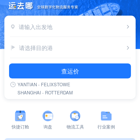
请输入出发地
请选择目的港
查运价
YANTIAN - FELIXSTOWE
SHANGHAI - ROTTERDAM
SHANGHAI - FELIXSTOWE
YANTIAN - ROTTERDAM
YANTIAN - LONG BEACH,CA
YANTIAN - LOS ANGELES,CA
快捷订舱
询盘
物流工具
行业案例
SHANGHAI - GDANSK
NINGBO - ROTTERDAM